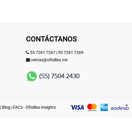
CONTÁCTANOS
55 7261 7267
|
55 7261 7269
ventas@ofisillas.mx
|
Blog
|
FAC's - Ofisillas Insights