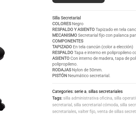
Silla Secretarial
COLORES
Negro
RESPALDO Y
ASIENTO
Tapizado en tela can
MECANISMO
Secretarial fijo con palanca par
COMPONENTES
TAPIZADO
En tela cancún (color a elección)
RESPALDO
Tapa e interno en polipropileno
ASIENTO
Con interno de madera, tapa de po
polipropileno.
RODAJAS
Nylon de 50mm.
PISTÓN
Neumático secretarial.
Categories:
serie a
,
sillas secretariales
Tags:
silla administrativa oficina
,
silla operat
secretarial
,
silla secretarial cómoda
,
silla se
secretariales
,
valter fijo
,
venta de sillas secre