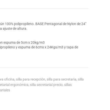
cún 100% polipropileno. BASE Pentagonal de Nylon de 24”
a ajuste de altura.
 con espuma de 5cm x 20kg/m3
lipropileno y espuma de 6cms x 24Kgs/m3 y tapa de
iva oficina
,
silla para recepción
,
silla para secretaria
,
silla
cretarial ergonómica
,
silla secretarial precio
,
sillas
tariales