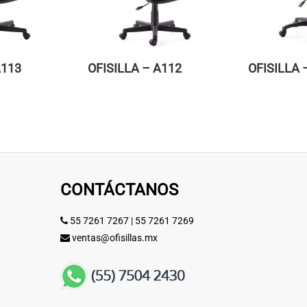
A113
OFISILLA – A112
OFISILLA 
CONTÁCTANOS
55 7261 7267
|
55 7261 7269
ventas@ofisillas.mx