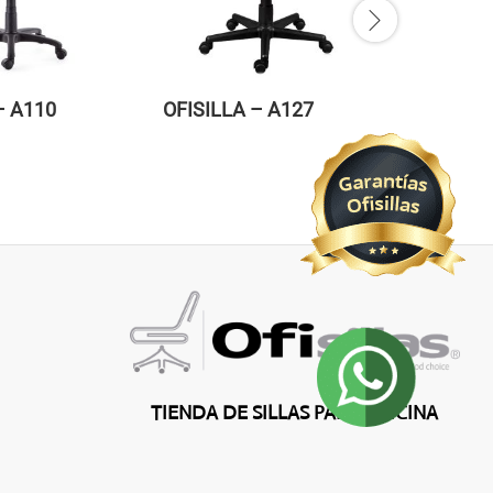
– A110
OFISILLA – A127
OFISILL
TIENDA DE SILLAS PARA OFICINA