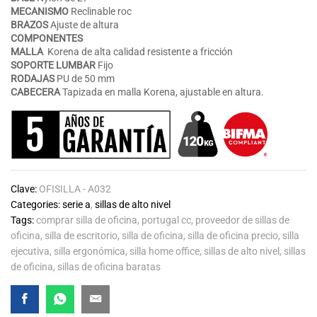
MECANISMO
Reclinable roc
BRAZOS
Ajuste de altura
COMPONENTES
MALLA
Korena de alta calidad resistente a fricción
SOPORTE LUMBAR
Fijo
RODAJAS
PU de 50 mm
CABECERA
Tapizada en malla Korena, ajustable en altura.
Clave:
OFISILLA - A032
Categories:
serie a
,
sillas de alto nivel
Tags:
comprar silla de oficina
,
portugal cc
,
proveedor de sillas de
oficina
,
silla de escritorio
,
silla de oficina
,
silla de oficina precio
,
silla
ejecutiva
,
silla ergonómica
,
silla home office
,
sillas de alto nivel
,
sillas
de oficina
,
sillas de oficina baratas