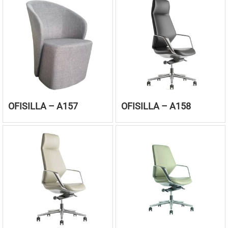
OFISILLA – A157
OFISILLA – A158