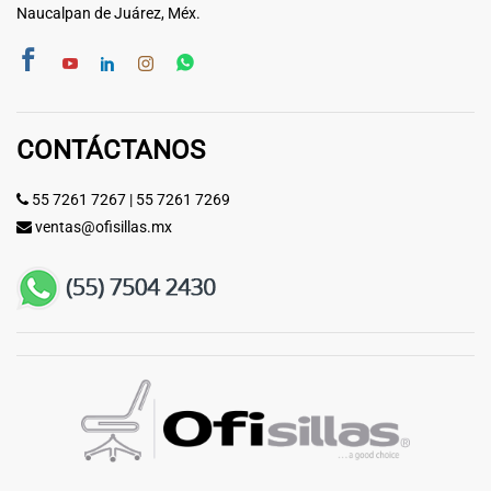
Naucalpan de Juárez, Méx.
CONTÁCTANOS
55 7261 7267
|
55 7261 7269
ventas@ofisillas.mx