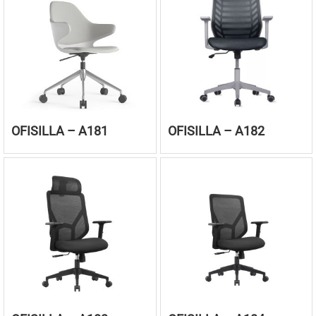
OFISILLA – A181
OFISILLA – A182