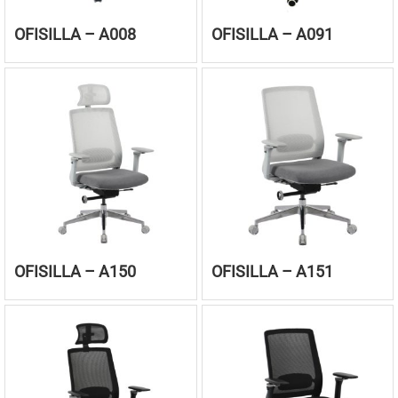
OFISILLA – A008
OFISILLA – A091
OFISILLA – A150
OFISILLA – A151