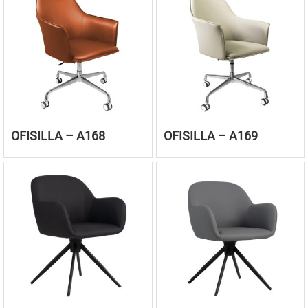
OFISILLA – A168
OFISILLA – A169