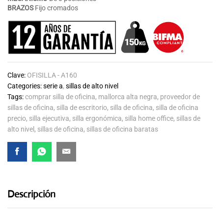
BRAZOS
Fijo cromados
Clave:
OFISILLA - A160
Categories:
serie a
,
sillas de alto nivel
Tags:
comprar silla de oficina
,
mallorca alta negra
,
proveedor de
sillas de oficina
,
silla de escritorio
,
silla de oficina
,
silla de oficina
precio
,
silla ejecutiva
,
silla ergonómica
,
silla home office
,
sillas de
alto nivel
,
sillas de oficina
,
sillas de oficina baratas
Descripción