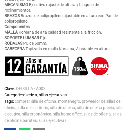
MECANISMO
Ejecutivo (ajuste de altura y bloqueo de
reclinamiento).
BRAZOS
Brazos de polipropileno ajustable en altura con Pad de
polipropileno.
Componentes
MALLA
Koreana de alta calidad resistente a la fricción.
SOPORTE LUMBAR
Fijo
RODAJAS
PU de 50mm.
CABECERA
Tapizada en malla Koreana, Ajustable en altura.
Clave:
OFISILLA - A003
Categories:
serie a
,
sillas ejecutivas
Tags:
comprar silla de oficina
,
montenegro
,
proveedor de sillas de
oficina
,
silla de escritorio
,
silla de oficina
,
silla de oficina precio
,
silla
ejecutiva
,
silla ergonómica
,
silla home office
,
sillas de oficina
,
sillas
de oficina baratas
,
sillas ejecutivas