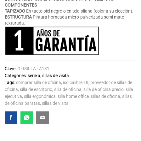
COMPONENTES
TAPIZADO
En tacto piel negro o en tela pliana (color a su elección).
ESTRUCTURA
Pintura horneada micro-pulverizada semi mate
texturada.
Clave:
OFISILLA - A131
Categories:
serie a
,
sillas de visita
Tags:
comprar silla de oficina
,
iso calibre 18
,
proveedor de sillas de
oficina
,
silla de escritorio
,
silla de oficina
,
silla de oficina precio
,
silla
ejecutiva
,
silla ergonómica
,
silla home office
,
sillas de oficina
,
sillas
de oficina baratas
,
sillas de visita