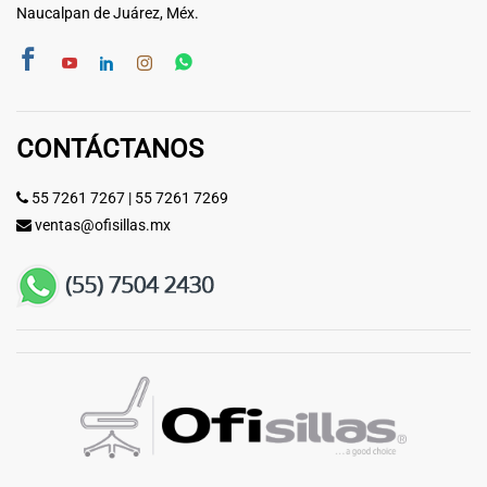
Naucalpan de Juárez, Méx.
CONTÁCTANOS
55 7261 7267
|
55 7261 7269
ventas@ofisillas.mx