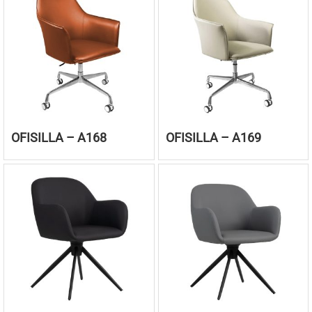
OFISILLA – A168
OFISILLA – A169