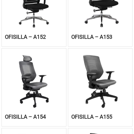
OFISILLA – A152
OFISILLA – A153
OFISILLA – A154
OFISILLA – A155