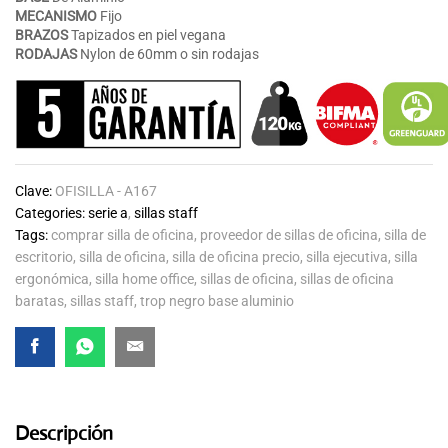
MECANISMO
Fijo
BRAZOS
Tapizados en piel vegana
RODAJAS
Nylon de 60mm o sin rodajas
Clave:
OFISILLA - A167
Categories:
serie a
,
sillas staff
Tags:
comprar silla de oficina
,
proveedor de sillas de oficina
,
silla de
escritorio
,
silla de oficina
,
silla de oficina precio
,
silla ejecutiva
,
silla
ergonómica
,
silla home office
,
sillas de oficina
,
sillas de oficina
baratas
,
sillas staff
,
trop negro base aluminio
Descripción