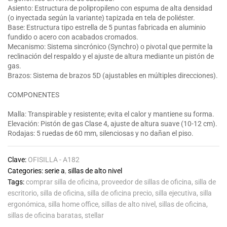
Asiento: Estructura de polipropileno con espuma de alta densidad
(o inyectada según la variante) tapizada en tela de poliéster.
Base: Estructura tipo estrella de 5 puntas fabricada en aluminio
fundido o acero con acabados cromados.
Mecanismo: Sistema sincrónico (Synchro) o pivotal que permite la
reclinación del respaldo y el ajuste de altura mediante un pistón de
gas.
Brazos: Sistema de brazos 5D (ajustables en múltiples direcciones).
COMPONENTES
Malla: Transpirable y resistente; evita el calor y mantiene su forma.
Elevación: Pistón de gas Clase 4, ajuste de altura suave (10-12 cm).
Rodajas: 5 ruedas de 60 mm, silenciosas y no dañan el piso.
Clave:
OFISILLA - A182
Categories:
serie a
,
sillas de alto nivel
Tags:
comprar silla de oficina
,
proveedor de sillas de oficina
,
silla de
escritorio
,
silla de oficina
,
silla de oficina precio
,
silla ejecutiva
,
silla
ergonómica
,
silla home office
,
sillas de alto nivel
,
sillas de oficina
,
sillas de oficina baratas
,
stellar