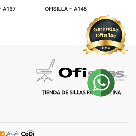
– A137
OFISILLA – A145
OFISILL
TIENDA DE SILLAS PARA OFICINA