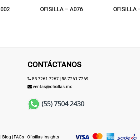
A002
OFISILLA – A076
OFISILLA 
CONTÁCTANOS
55 7261 7267
|
55 7261 7269
ventas@ofisillas.mx
|
Blog
|
FAC's - Ofisillas Insights