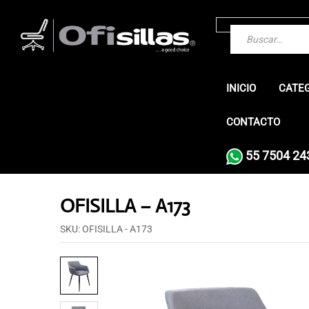
INICIO
CATE
CONTACTO
55 7504 24
OFISILLA – A173
SKU:
OFISILLA - A173