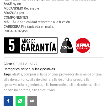
BASE
Nylon
MECANISMO
Reclinable
BRAZOS
Fijos
COMPONENTES
MALLA
De alta calidad resistente a la fricción.
CABECERA
Fija tapizada en malla.
RODAJAS
Nylon
Clave:
OFISILLA - A177
Categories:
serie a
,
sillas ejecutivas
Tags:
alzette
,
comprar silla de oficina
,
proveedor de sillas de oficina
,
silla de escritorio
,
silla de oficina
,
silla de oficina precio
,
silla
ejecutiva
,
silla ergonómica
,
silla home office
,
sillas de oficina
,
sillas
de oficina baratas
,
sillas ejecutivas