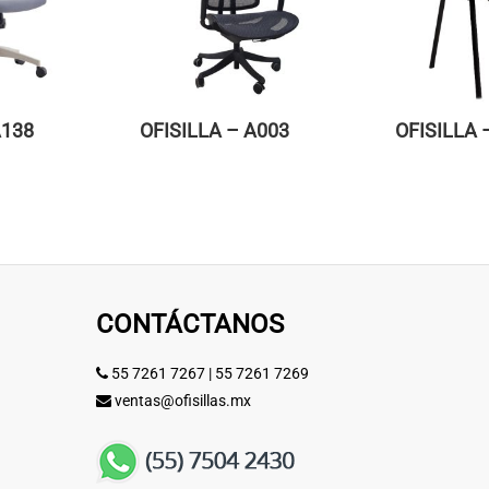
A138
OFISILLA – A003
OFISILLA 
CONTÁCTANOS
55 7261 7267
|
55 7261 7269
ventas@ofisillas.mx