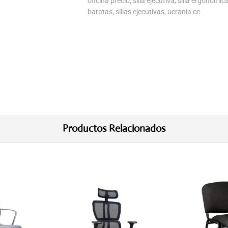
oficina precio
,
silla ejecutiva
,
silla ergonómic
baratas
,
sillas ejecutivas
,
ucrania cc
Productos Relacionados