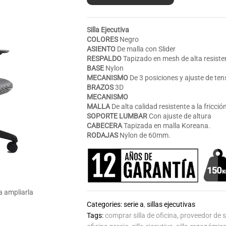
Silla Ejecutiva
COLORES
Negro
ASIENTO
De malla con Slider
RESPALDO
Tapizado en mesh de alta resiste
BASE
Nylon
MECANISMO
De 3 posiciones y ajuste de ten
BRAZOS
3D
MECANISMO
MALLA
De alta calidad resistente a la fricció
SOPORTE LUMBAR
Con ajuste de altura
CABECERA
Tapizada en malla Koreana.
RODAJAS
Nylon de 60mm.
a ampliarla
Categories:
serie a
,
sillas ejecutivas
Tags:
comprar silla de oficina
,
proveedor de si