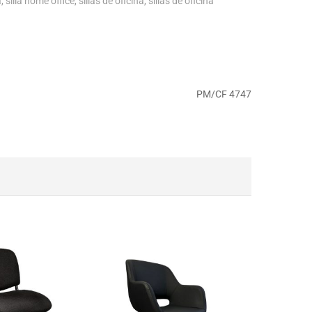
a
,
silla home office
,
sillas de oficina
,
sillas de oficina
PM/CF 4747