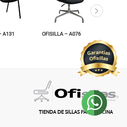
– A131
OFISILLA – A076
OFISILL
TIENDA DE SILLAS PARA OFICINA