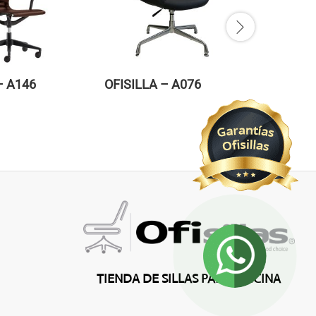
– A146
OFISILLA – A076
OFISILL
TIENDA DE SILLAS PARA OFICINA