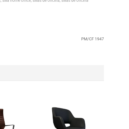
a
,
silla home office
,
sillas de oficina
,
sillas de oficina
PM/CF 1947