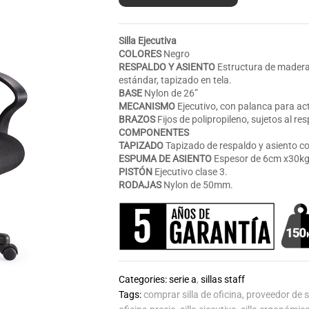
Silla Ejecutiva
COLORES
Negro
RESPALDO Y ASIENTO
Estructura de madera
estándar, tapizado en tela.
BASE
Nylon de 26”
MECANISMO
Ejecutivo, con palanca para act
BRAZOS
Fijos de polipropileno, sujetos al r
COMPONENTES
TAPIZADO
Tapizado de respaldo y asiento con 
ESPUMA DE ASIENTO
Espesor de 6cm x30kg
PISTÓN
Ejecutivo clase 3.
RODAJAS
Nylon de 50mm.
Categories:
serie a
,
sillas staff
Tags:
comprar silla de oficina
,
proveedor de si