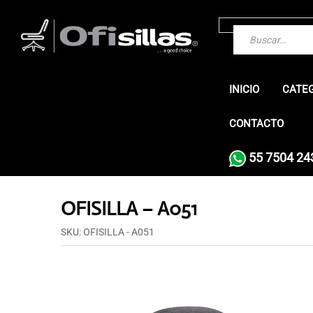
INICIO
CATE
CONTACTO
55 7504 24
OFISILLA – A051
SKU:
OFISILLA - A051