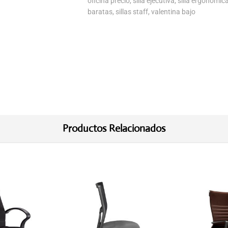
oficina precio
,
silla ejecutiva
,
silla ergonómic
baratas
,
sillas staff
,
valentina bajo
Productos Relacionados