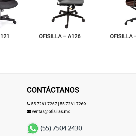
A121
OFISILLA – A126
OFISILLA 
CONTÁCTANOS
55 7261 7267
|
55 7261 7269
ventas@ofisillas.mx