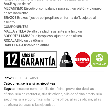
BASE
Nylon de 26”
MECANISMO
Ejecutivo, con palanca para activar pistón y bloqueo
de reclinamiento.
BRAZOS
Brazos fijos de polipropileno en forma de T, sujetos al
asiento.
COMPONENTES
MALLA Y TELA
De alta calidad resistente a la fricción
SOPORTE LUMBAR
Polipropileno, ajustable en altura.
RODAJAS
Nylon de 60mm.
CABECERA
Ajustable en altura.
Clave:
OFISILLA - A053
Categories:
serie a
,
sillas ejecutivas
Tags:
athenas cc
,
comprar silla de oficina
,
proveedor de sillas de
oficina
,
silla de escritorio
,
silla de oficina
,
silla de oficina precio
,
silla
ejecutiva
,
silla ergonómica
,
silla home office
,
sillas de oficina
,
sillas
de oficina baratas
,
sillas ejecutivas