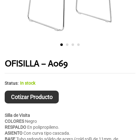
OFISILLA – A069
Status:
In stock
Cotizar Producto
Silla de Visita
COLORES
Negro
RESPALDO
En polipropileno.
ASIENTO
Con curva tipo cascada.
BASE
Tubo redondo sólido de acero (cold roll) de 11mm. de