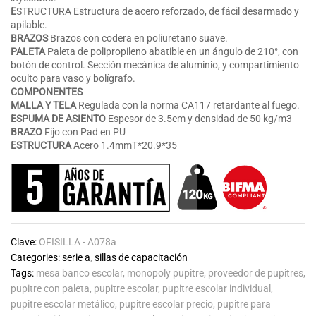
E
STRUCTURA Estructura de acero reforzado, de fácil desarmado y
apilable.
BRAZOS
Brazos con codera en poliuretano suave.
PALETA
Paleta de polipropileno abatible en un ángulo de 210°, con
botón de control. Sección mecánica de aluminio, y compartimiento
oculto para vaso y bolígrafo.
COMPONENTES
MALLA Y TELA
Regulada con la norma CA117 retardante al fuego.
ESPUMA DE
ASIENTO
Espesor de 3.5cm y densidad de 50 kg/m3
BRAZO
Fijo con Pad en PU
ESTRUCTURA
Acero 1.4mmT*20.9*35
Clave:
OFISILLA - A078a
Categories:
serie a
,
sillas de capacitación
Tags:
mesa banco escolar
,
monopoly pupitre
,
proveedor de pupitres
,
pupitre con paleta
,
pupitre escolar
,
pupitre escolar individual
,
pupitre escolar metálico
,
pupitre escolar precio
,
pupitre para