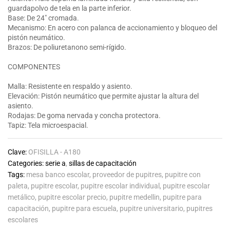
guardapolvo de tela en la parte inferior.
Base: De 24″ cromada.
Mecanismo: En acero con palanca de accionamiento y bloqueo del
pistón neumático.
Brazos: De poliuretanono semi-rígido.
COMPONENTES
Malla: Resistente en respaldo y asiento.
Elevación: Pistón neumático que permite ajustar la altura del
asiento.
Rodajas: De goma nervada y concha protectora.
Tapiz: Tela microespacial.
Clave:
OFISILLA - A180
Categories:
serie a
,
sillas de capacitación
Tags:
mesa banco escolar
,
proveedor de pupitres
,
pupitre con
paleta
,
pupitre escolar
,
pupitre escolar individual
,
pupitre escolar
metálico
,
pupitre escolar precio
,
pupitre medellin
,
pupitre para
capacitación
,
pupitre para escuela
,
pupitre universitario
,
pupitres
escolares