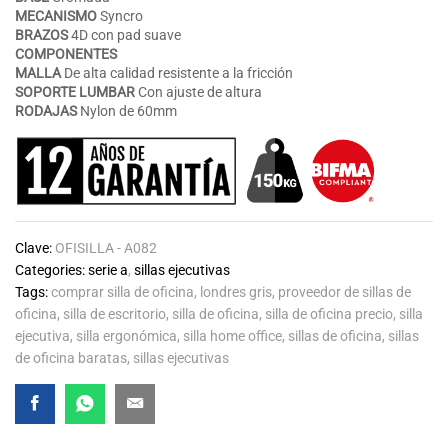
MECANISMO
Syncro
BRAZOS
4D con pad suave
COMPONENTES
MALLA
De alta calidad resistente a la fricción
SOPORTE LUMBAR
Con ajuste de altura
RODAJAS
Nylon de 60mm
Clave:
OFISILLA - A082
Categories:
serie a
,
sillas ejecutivas
Tags:
comprar silla de oficina
,
londres gris
,
proveedor de sillas de
oficina
,
silla de escritorio
,
silla de oficina
,
silla de oficina precio
,
silla
ejecutiva
,
silla ergonómica
,
silla home office
,
sillas de oficina
,
sillas
de oficina baratas
,
sillas ejecutivas