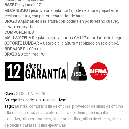
BASE
De nylon de 27”
MECANISMO
Ejecutivo una palanca (ajuste de altura y ajuste de
reclinamiento), con pistón rebasador de base.
BRAZOS
Ajustables a la altura con codera en poliuretano suave y
detalle cromado.
COMPONENTES
MALLA Y TELA
Regulada con la norma CA117 retardante de fuego.
SOPORTE LUMBAR
Ajustable a la altura y tapizado en tela crepé.
RODAJAS
PU 60mm.
BRAZO
2D con Pad PU
Clave:
OFISILLA - A025
Categories:
serie a
,
sillas ejecutivas
Tags:
austria
,
comprar silla de oficina
,
proveedor de sillas de oficina
,
silla de escritorio
,
silla de oficina
,
silla de oficina precio
,
silla
ejecutiva
,
silla ergonómica
,
silla home office
,
sillas de oficina
,
sillas
de oficina baratas
,
sillas ejecutivas