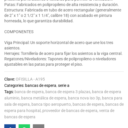
Patas: Fabricados en polipropileno de alta resistencia y duración.
Estructura: Fabricada en tubo de acero rectangular (generalmente
de 2″ x 1″ o 2 1/2″ x 1 1/4″, calibre 18) con acabado en pintura
horneada, lo que garantiza durabilidad.
COMPONENTES
Viga Principal: Un soporte horizontal de acero que une los tres
asientos.
Herrajes: Tornillería de acero para fijar los asientos a la viga central.
Regatones/Niveladores: Tapones de polipropileno o niveladores
ajustables en las patas para proteger el piso.
Clave:
OFISILLA - A195
Categories:
bancas de espera
,
serie a
Tags:
banca de espera
,
banca de espera 3 plazas
,
banca de espera
aluminio
,
banca metálica de espera
,
banca nova iso 3p
,
banca para
sala de espera
,
banca tipo aeropuerto
,
bancas de espera
,
bancas de
espera para hospital
,
proveedor de bancas de espera
,
venta de
bancas de espera