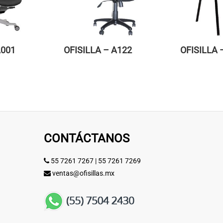
A001
OFISILLA – A122
OFISILLA 
CONTÁCTANOS
55 7261 7267
|
55 7261 7269
ventas@ofisillas.mx