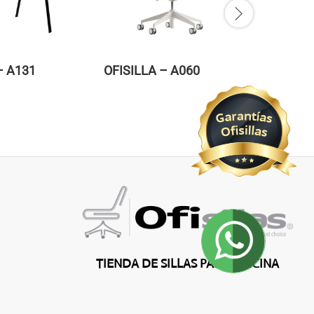
– A131
OFISILLA – A060
OFISILL
TIENDA DE SILLAS PARA OFICINA