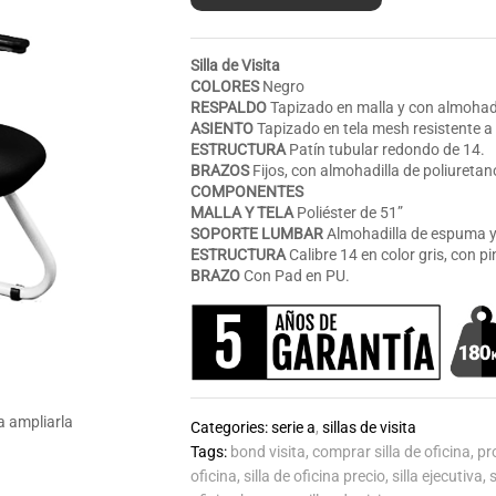
Silla de Visita
COLORES
Negro
RESPALDO
Tapizado en malla y con almohadi
ASIENTO
Tapizado en tela mesh resistente a 
ESTRUCTURA
Patín tubular redondo de 14.
BRAZOS
Fijos, con almohadilla de poliuretan
COMPONENTES
MALLA Y TELA
Poliéster de 51”
SOPORTE LUMBAR
Almohadilla de espuma y 
ESTRUCTURA
Calibre 14 en color gris, con p
BRAZO
Con Pad en PU.
a ampliarla
Categories:
serie a
,
sillas de visita
Tags:
bond visita
,
comprar silla de oficina
,
pr
oficina
,
silla de oficina precio
,
silla ejecutiva
,