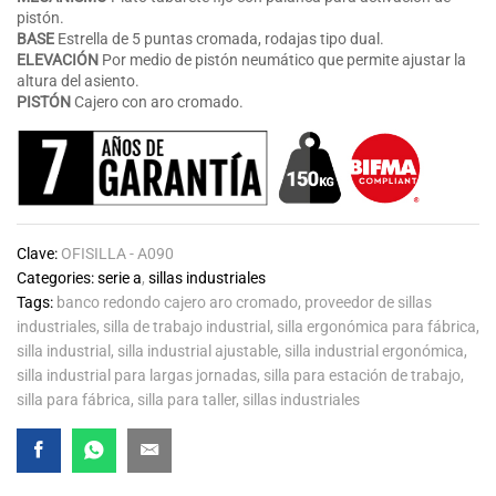
pistón.
BASE
Estrella de 5 puntas cromada, rodajas tipo dual.
ELEVACIÓN
Por medio de pistón neumático que permite ajustar la
altura del asiento.
PISTÓN
Cajero con aro cromado.
Clave:
OFISILLA - A090
Categories:
serie a
,
sillas industriales
Tags:
banco redondo cajero aro cromado
,
proveedor de sillas
industriales
,
silla de trabajo industrial
,
silla ergonómica para fábrica
,
silla industrial
,
silla industrial ajustable
,
silla industrial ergonómica
,
silla industrial para largas jornadas
,
silla para estación de trabajo
,
silla para fábrica
,
silla para taller
,
sillas industriales