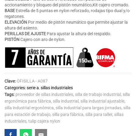
accionamiento y bloqueo del pistón neumático,Kit cajero cromado.
BASE
Estrella de 5 puntas en nylon reforzado, rodajas tipo dual y/o
regatones.
ELEVACIÓN
Por medio de pistón neumático que permite ajustar la
altura del asiento.
PERILLAS DE
AJUSTE
Para ajustar la altura del respaldo.
PISTÓN
Cajero con aro de nylon.
Clave:
OFISILLA - A087
Categories:
serie a
,
sillas industriales
Tags:
proveedor de sillas industriales
,
silla de trabajo industrial
,
silla
ergonómica para fábrica
,
silla industrial
,
silla industrial ajustable
,
silla industrial ergonómica
,
silla industrial para largas jornadas
,
silla
para estación de trabajo
,
silla para fábrica
,
silla para taller
,
sillas
industriales
,
tulip cajera nylon